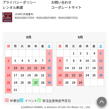
プライバシーポリシー
お問い合わせ
レンタル楽譜
コーポレートサイト
JASRAC許諾番号:
9018423001Y37019・9018423002Y30005・9018423006Y37021
8月
9月
日
月
火
水
木
金
土
日
月
火
水
木
金
土
1
1
2
3
4
5
2
3
4
5
6
7
8
6
7
8
9
10
11
12
9
10
11
12
13
14
15
13
14
15
16
17
18
19
16
17
18
19
20
21
22
20
21
22
23
24
25
26
23
24
25
26
27
28
29
27
28
29
30
30
31
休業日
イベント
受注生産発送予定日
(c)edition KAWAI, a division of Zen-On Music Co., Ltd.