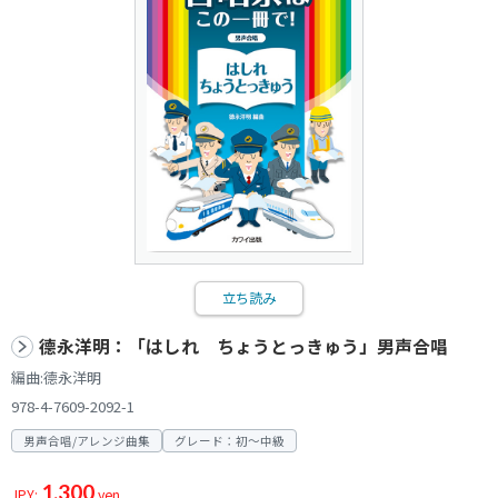
立ち読み
德永洋明：「はしれ ちょうとっきゅう」男声合唱
編曲:德永洋明
978-4-7609-2092-1
男声合唱/アレンジ曲集
グレード：初～中級
1,300
JPY:
yen