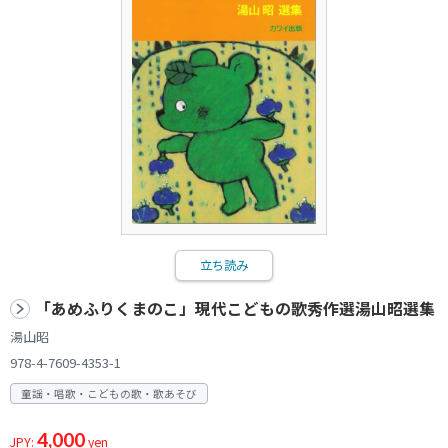
立ち読み
「あめふりくまのこ」現代こどもの歌秀作選湯山昭選集
湯山昭
978-4-7609-4353-1
童謡・唱歌・こどもの歌・歌あそび
4,000
JPY:
yen