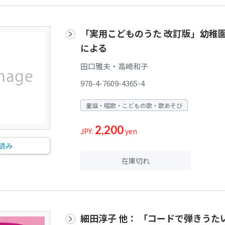
「実用こどものうた 改訂版」幼稚
による
田口雅夫・高崎和子
978-4-7609-4365-4
童謡・唱歌・こどもの歌・歌あそび
2,200
JPY:
yen
読み
在庫切れ
細田淳子 他： 「コードで弾きう