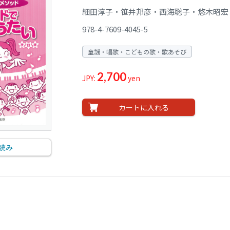
細田淳子・笹井邦彦・西海聡子・悠木昭宏
978-4-7609-4045-5
童謡・唱歌・こどもの歌・歌あそび
2,700
JPY:
yen
カートに入れる
読み