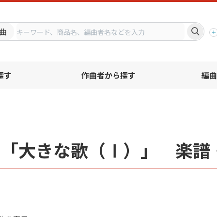
プ
曲
探す
作曲者から探す
編曲
名「大きな歌（Ⅰ）」 楽譜