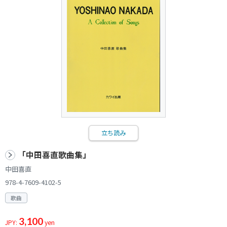
立ち読み
「中田喜直歌曲集」
中田喜直
978-4-7609-4102-5
歌曲
3,100
JPY:
yen