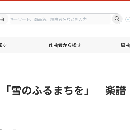
プ
曲
探す
作曲者から探す
編曲
名「雪のふるまちを」 楽譜