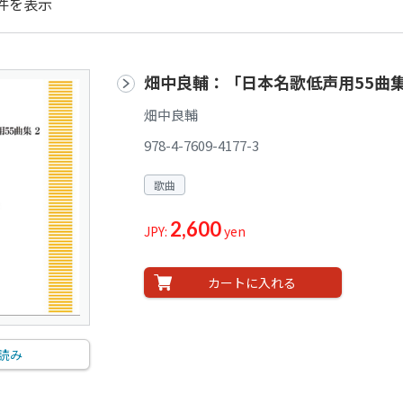
件を表示
畑中良輔：「日本名歌低声用55曲集
畑中良輔
978-4-7609-4177-3
歌曲
2,600
JPY:
yen
カートに入れる
読み