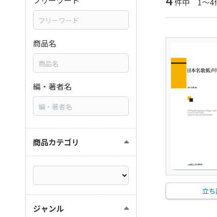
4
フリーワード
件中 1～4
商品名
編・著者名
商品カテゴリ
立ち
ジャンル