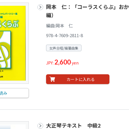
岡本 仁：「コーラスくらぶ」おか
編）
編曲:岡本 仁
978-4-7609-2811-8
女声合唱/編纂曲集
2,600
JPY:
yen
カートに入れる
読み
大正琴テキスト 中級2