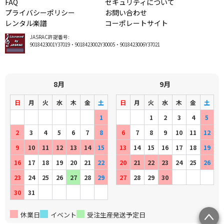
FAQ
セキュリティについて
プライバシーポリシー
お問い合わせ
レンタル楽譜
コーポレートサイト
JASRAC許諾番号:
9018423001Y37019・9018423002Y30005・9018423006Y37021
8月
9月
日
月
火
水
木
金
土
日
月
火
水
木
金
土
1
1
2
3
4
5
2
3
4
5
6
7
8
6
7
8
9
10
11
12
9
10
11
12
13
14
15
13
14
15
16
17
18
19
16
17
18
19
20
21
22
20
21
22
23
24
25
26
23
24
25
26
27
28
29
27
28
29
30
30
31
休業日
イベント
受注生産発送予定日