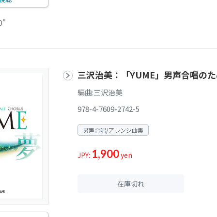
0"
三沢治美：「YUME」男声合唱の
編曲:三沢治美
978-4-7609-2742-5
男声合唱/アレンジ曲集
1,900
JPY:
yen
在庫切れ