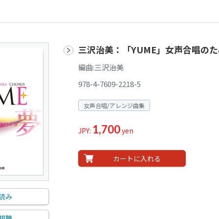
三沢治美：「YUME」女声合唱の
編曲:三沢治美
978-4-7609-2218-5
女声合唱/アレンジ曲集
1,700
JPY:
yen
カートに入れる
読み
視聴