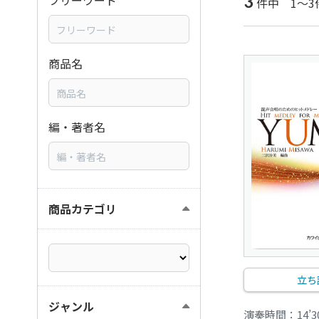
3
フリーワード
件中 1～3
商品名
編・著者名
商品カテゴリ
立ち
ジャンル
演奏時間：14’3