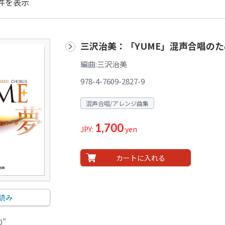
件を表示
三沢治美：「YUME」混声合唱の
編曲:三沢治美
978-4-7609-2827-9
混声合唱/アレンジ曲集
1,700
JPY:
yen
カートに入れる
読み
0”