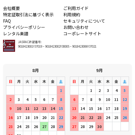
会社概要
ご利用ガイド
特定証取引法に基づく表示
利用規約
FAQ
セキュリティについて
プライバシーポリシー
お問い合わせ
レンタル楽譜
コーポレートサイト
JASRAC許諾番号:
9018423001Y37019・9018423002Y30005・9018423006Y37021
8月
9月
日
月
火
水
木
金
土
日
月
火
水
木
金
土
1
1
2
3
4
5
2
3
4
5
6
7
8
6
7
8
9
10
11
12
9
10
11
12
13
14
15
13
14
15
16
17
18
19
16
17
18
19
20
21
22
20
21
22
23
24
25
26
23
24
25
26
27
28
29
27
28
29
30