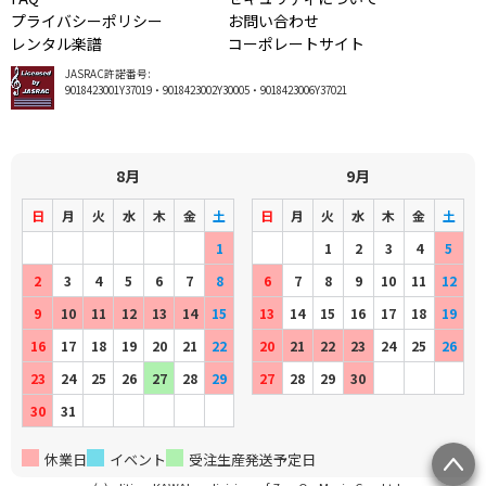
プライバシーポリシー
お問い合わせ
レンタル楽譜
コーポレートサイト
JASRAC許諾番号:
9018423001Y37019・9018423002Y30005・9018423006Y37021
8月
9月
日
月
火
水
木
金
土
日
月
火
水
木
金
土
1
1
2
3
4
5
2
3
4
5
6
7
8
6
7
8
9
10
11
12
9
10
11
12
13
14
15
13
14
15
16
17
18
19
16
17
18
19
20
21
22
20
21
22
23
24
25
26
23
24
25
26
27
28
29
27
28
29
30
30
31
休業日
イベント
受注生産発送予定日