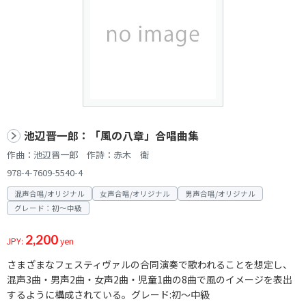
池辺晋一郎：「風の八章」合唱曲集
作曲：池辺晋一郎 作詩：赤木 衛
978-4-7609-5540-4
混声合唱/オリジナル
女声合唱/オリジナル
男声合唱/オリジナル
グレード：初～中級
2,200
JPY:
yen
さまざまなフェスティヴァルの合同演奏で歌われることを想定し、
混声3曲・男声2曲・女声2曲・児童1曲の8曲で風のイメージを表出
するように構成されている。グレード:初～中級