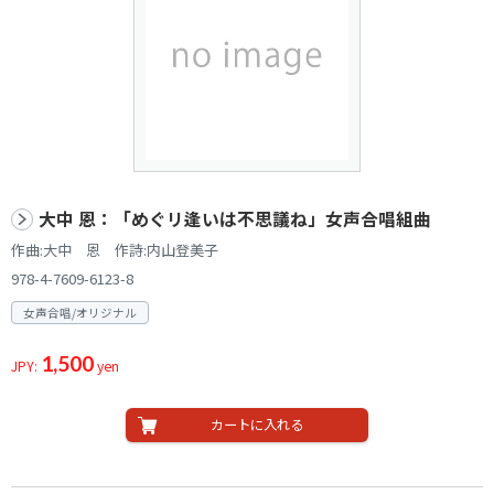
大中 恩：「めぐリ逢いは不思議ね」女声合唱組曲
作曲:大中 恩 作詩:内山登美子
978-4-7609-6123-8
女声合唱/オリジナル
1,500
JPY:
yen
カートに入れる