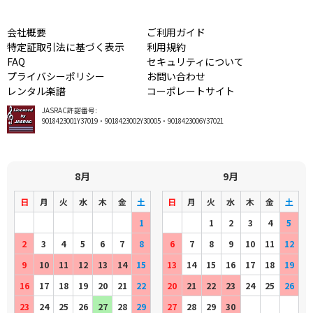
会社概要
ご利用ガイド
特定証取引法に基づく表示
利用規約
FAQ
セキュリティについて
プライバシーポリシー
お問い合わせ
レンタル楽譜
コーポレートサイト
JASRAC許諾番号:
9018423001Y37019・9018423002Y30005・9018423006Y37021
8月
9月
日
月
火
水
木
金
土
日
月
火
水
木
金
土
1
1
2
3
4
5
2
3
4
5
6
7
8
6
7
8
9
10
11
12
9
10
11
12
13
14
15
13
14
15
16
17
18
19
16
17
18
19
20
21
22
20
21
22
23
24
25
26
23
24
25
26
27
28
29
27
28
29
30