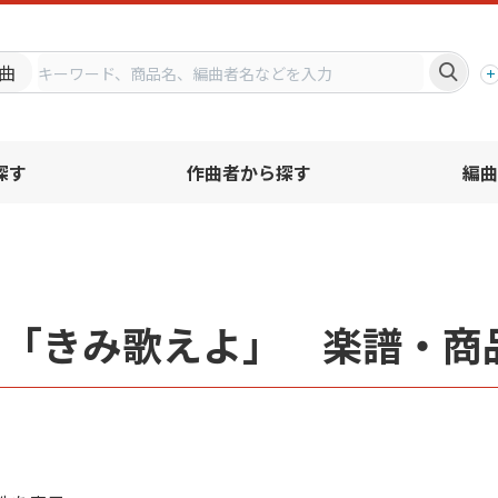
プ
曲
探す
作曲者から探す
編曲
名「きみ歌えよ」 楽譜・商