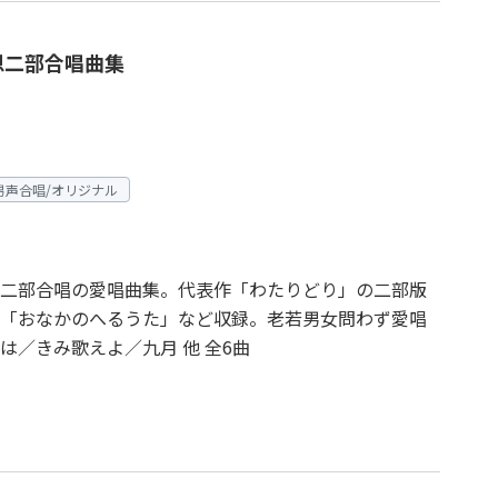
恩二部合唱曲集
男声合唱/オリジナル
二部合唱の愛唱曲集。代表作「わたりどり」の二部版
「おなかのへるうた」など収録。老若男女問わず愛唱
／きみ歌えよ／九月 他 全6曲