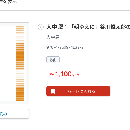
件を表示
大中 恩：「朝ゆえに」谷川俊太郎
大中恩
978-4-7609-4137-7
歌曲
1,100
JPY:
yen
カートに入れる
読み