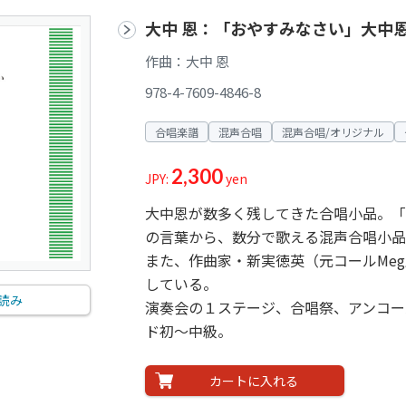
大中 恩：「おやすみなさい」大中
作曲：大中 恩
978-4-7609-4846-8
合唱楽譜
混声合唱
混声合唱/オリジナル
2,300
JPY:
yen
大中恩が数多く残してきた合唱小品。「
の言葉から、数分で歌える混声合唱小品
また、作曲家・新実徳英（元コールMe
している。
読み
演奏会の１ステージ、合唱祭、アンコー
ド初～中級。
カートに入れる