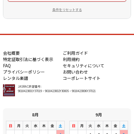
条件をリセットする
会社概要
ご利用ガイド
特定証取引法に基づく表示
利用規約
FAQ
セキュリティについて
プライバシーポリシー
お問い合わせ
レンタル楽譜
コーポレートサイト
JASRAC許諾番号:
9018423001Y37019・9018423002Y30005・9018423006Y37021
8月
9月
日
月
火
水
木
金
土
日
月
火
水
木
金
土