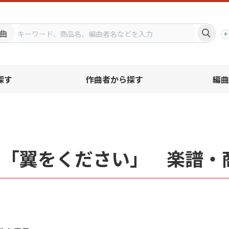
プ
曲
探す
作曲者から探す
編曲
名「翼をください」 楽譜・