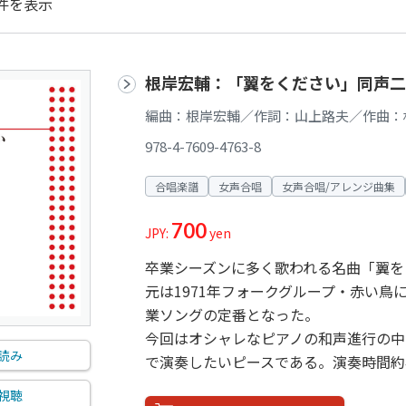
件を表示
根岸宏輔：「翼をください」同声二
編曲：根岸宏輔／作詞：山上路夫／作曲：
978-4-7609-4763-8
合唱楽譜
女声合唱
女声合唱/アレンジ曲集
700
JPY:
yen
卒業シーズンに多く歌われる名曲「翼を
元は1971年フォークグループ・赤い鳥
業ソングの定番となった。
今回はオシャレなピアノの和声進行の中
読み
で演奏したいピースである。演奏時間約
視聴