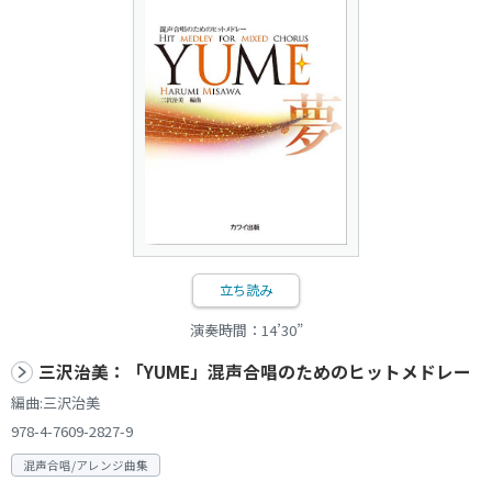
立ち読み
演奏時間：14’30”
三沢治美：「YUME」混声合唱のためのヒットメドレー
編曲:三沢治美
978-4-7609-2827-9
混声合唱/アレンジ曲集