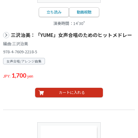
立ち読み
動画視聴
演奏時間：14'30"
三沢治美：「YUME」女声合唱のためのヒットメドレー
編曲:三沢治美
978-4-7609-2218-5
女声合唱/アレンジ曲集
1,700
JPY:
yen
カートに入れる