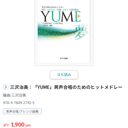
立ち読み
三沢治美：「YUME」男声合唱のためのヒットメドレー
編曲:三沢治美
978-4-7609-2742-5
男声合唱/アレンジ曲集
1,900
JPY:
yen