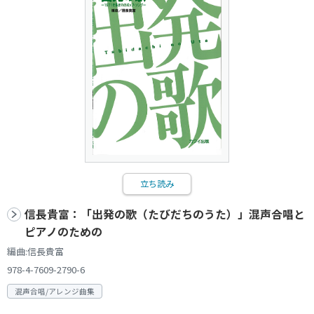
立ち読み
信長貴富：「出発の歌（たびだちのうた）」混声合唱と
ピアノのための
編曲:信長貴富
978-4-7609-2790-6
混声合唱/アレンジ曲集