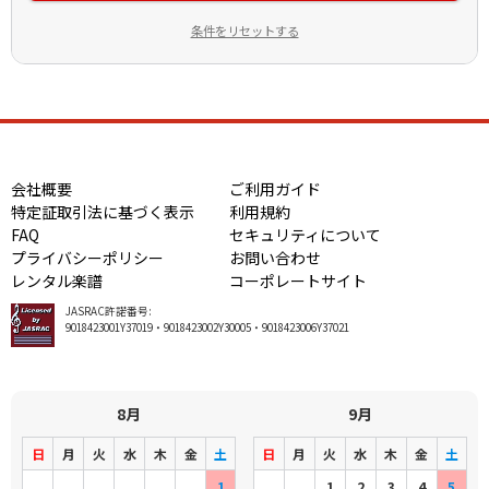
条件をリセットする
会社概要
ご利用ガイド
特定証取引法に基づく表示
利用規約
FAQ
セキュリティについて
プライバシーポリシー
お問い合わせ
レンタル楽譜
コーポレートサイト
JASRAC許諾番号:
9018423001Y37019・9018423002Y30005・9018423006Y37021
8月
9月
日
月
火
水
木
金
土
日
月
火
水
木
金
土
1
1
2
3
4
5