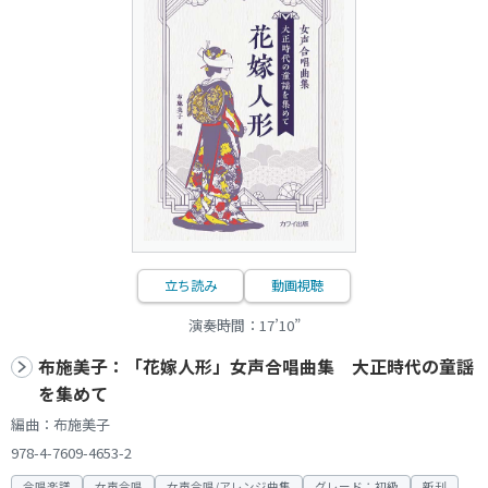
立ち読み
動画視聴
演奏時間：17’10”
布施美子：「花嫁人形」女声合唱曲集 大正時代の童謡
を集めて
編曲：布施美子
978-4-7609-4653-2
合唱楽譜
女声合唱
女声合唱/アレンジ曲集
グレード：初級
新刊