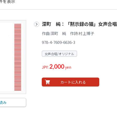
件を表示
深町 純：「黙示録の猫」女声合
作曲:深町 純 作詩:村上博子
978-4-7609-6636-3
女声合唱/オリジナル
2,000
JPY:
yen
カートに入れる
読み