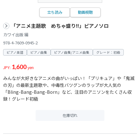
立ち読み
動画視聴
「アニメ主題歌 めちゃ盛り!!」ピアノソロ
カワイ出版 編
978-4-7609-0945-2
ピアノ楽譜
ピアノ曲集
ピアノ曲集/アニメ曲集
グレード：初級
1,600
JPY:
yen
みんなが大好きなアニメの曲がいっぱい！「プリキュア」や「鬼滅
の刃」の最新主題歌や、中毒性バツグンのラップが大人気の
「Bling-Bang-Bang-Born」など、注目のアニソンをたくさん収
録！グレード初級
在庫切れ