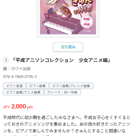
立ち読み
「平成アニソンコレクション 少女アニメ編」
編：カワイ出版
978-4-7609-0795-3
ピアノ楽譜
ピアノ曲集
ピアノ曲集/アレンジ曲集
ピアノ曲集/アニメ曲集
グレード：初～中級
2,000
JPY:
yen
平成時代に幼少期を過ごしたみなさまへ、平成女子心をくすぐると
っておきのアニメソングを集めました。あの頃大好きだったアニソ
ンを、ピアノで楽しんでみませんか？きゅんとすること間違いな