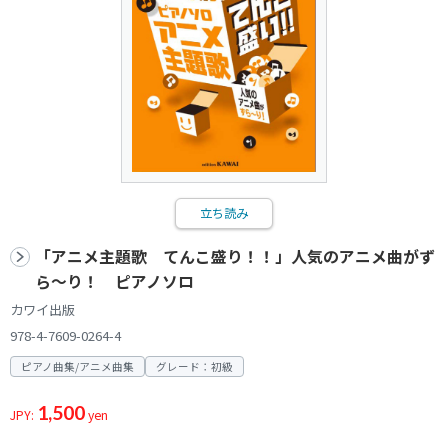
立ち読み
「アニメ主題歌 てんこ盛り！！」人気のアニメ曲がず
ら～り！ ピアノソロ
カワイ出版
978-4-7609-0264-4
ピアノ曲集/アニメ曲集
グレード：初級
1,500
JPY:
yen