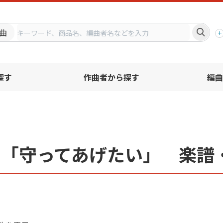
プ
曲
探す
作曲者から探す
編曲
名「守ってあげたい」 楽譜