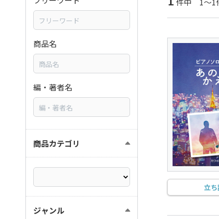
1
フリーワード
件中 1～1
商品名
編・著者名
商品カテゴリ
立ち
ジャンル