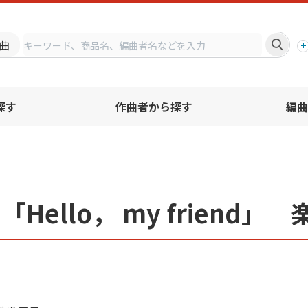
プ
曲
探す
作曲者から探す
編曲
「Hello， my friend