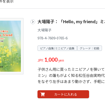
件を表示
大場陽子：「Hello, my frie
大場陽子
978-4-7609-0765-6
ピアノ曲集/ミニピアノ曲集
グレード：初級
1,000
JPY:
yen
子供さん用に買ったミニピアノを弾いて
ミン」の誰もがよく知る松任谷由実時代
をなぞり左手はあまり動かさず、手軽に
カートに入れる