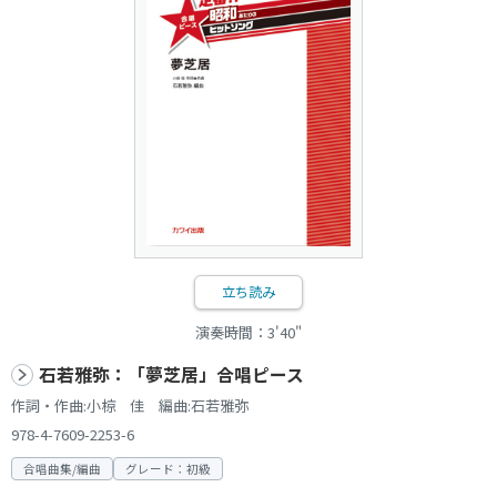
立ち読み
演奏時間：3'40"
石若雅弥：「夢芝居」合唱ピース
作詞・作曲:小椋 佳 編曲:石若雅弥
978-4-7609-2253-6
合唱曲集/編曲
グレード：初級