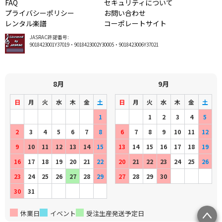
FAQ
セキュリティについて
プライバシーポリシー
お問い合わせ
レンタル楽譜
コーポレートサイト
JASRAC許諾番号:
9018423001Y37019・9018423002Y30005・9018423006Y37021
8月
9月
日
月
火
水
木
金
土
日
月
火
水
木
金
土
1
1
2
3
4
5
2
3
4
5
6
7
8
6
7
8
9
10
11
12
9
10
11
12
13
14
15
13
14
15
16
17
18
19
16
17
18
19
20
21
22
20
21
22
23
24
25
26
23
24
25
26
27
28
29
27
28
29
30
30
31
休業日
イベント
受注生産発送予定日