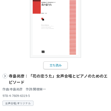
立ち読み
寺島尚彦：「花の恋うた」女声合唱とピアノのためのエ
ピソード
作曲:寺島尚彦 作詩:関根榮一
978-4-7609-6319-5
女声合唱/オリジナル