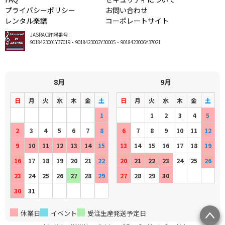
プライバシーポリシー
お問い合わせ
レンタル楽譜
コーポレートサイト
JASRAC許諾番号:
9018423001Y37019・9018423002Y30005・9018423006Y37021
8月
9月
日
月
火
水
木
金
土
日
月
火
水
木
金
土
1
1
2
3
4
5
2
3
4
5
6
7
8
6
7
8
9
10
11
12
9
10
11
12
13
14
15
13
14
15
16
17
18
19
16
17
18
19
20
21
22
20
21
22
23
24
25
26
23
24
25
26
27
28
29
27
28
29
30
30
31
休業日
イベント
受注生産発送予定日