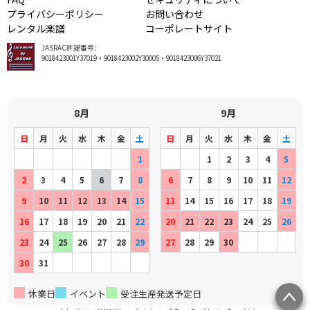
プライバシーポリシー
お問い合わせ
レンタル楽譜
コーポレートサイト
JASRAC許諾番号:
9018423001Y37019・9018423002Y30005・9018423006Y37021
8月
9月
日
月
火
水
木
金
土
日
月
火
水
木
金
土
1
1
2
3
4
5
2
3
4
5
6
7
8
6
7
8
9
10
11
12
9
10
11
12
13
14
15
13
14
15
16
17
18
19
16
17
18
19
20
21
22
20
21
22
23
24
25
26
23
24
25
26
27
28
29
27
28
29
30
30
31
休業日
イベント
受注生産発送予定日