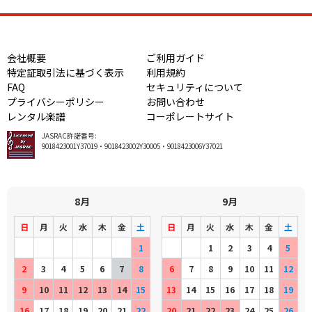
会社概要
ご利用ガイド
特定証取引法に基づく表示
利用規約
FAQ
セキュリティについて
プライバシーポリシー
お問い合わせ
レンタル楽譜
コーポレートサイト
JASRAC許諾番号:
9018423001Y37019・9018423002Y30005・9018423006Y37021
8月
9月
日
月
火
水
木
金
土
日
月
火
水
木
金
土
1
1
2
3
4
5
2
3
4
5
6
7
8
6
7
8
9
10
11
12
9
10
11
12
13
14
15
13
14
15
16
17
18
19
16
17
18
19
20
21
22
20
21
22
23
24
25
26