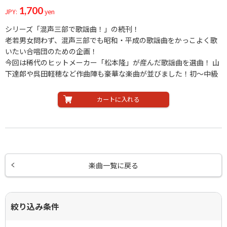
1,700
JPY:
yen
シリーズ「混声三部で歌謡曲！」の続刊！
老若男女問わず、混声三部でも昭和・平成の歌謡曲をかっこよく歌
いたい合唱団のための企画！
今回は稀代のヒットメーカー「松本隆」が産んだ歌謡曲を選曲！ 山
下達郎や呉田軽穂など作曲陣も豪華な楽曲が並びました！初～中級
カートに入れる
楽曲一覧に戻る
絞り込み条件