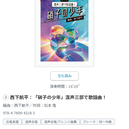
立ち読み
演奏時間：16’20”
西下航平：「硝子の少年」混声三部で歌謡曲！
編曲：西下航平／作詞：松本 隆
978-4-7609-4218-3
合唱楽譜
混声合唱
混声合唱/アレンジ曲集
グレード：初～中級