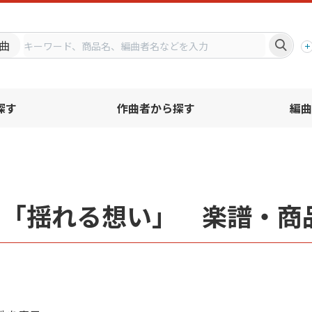
プ
曲
探す
作曲者から探す
編曲
名「揺れる想い」 楽譜・商