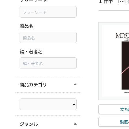
1
フリーワード
件中 1～1
商品名
編・著者名
商品カテゴリ
立ち
動画
ジャンル