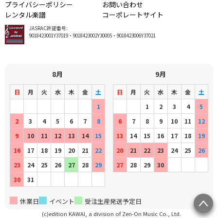
プライバシーポリシー
お問い合わせ
レンタル楽譜
コーポレートサイト
JASRAC許諾番号:
9018423001Y37019・9018423002Y30005・9018423006Y37021
8月
9月
日
月
火
水
木
金
土
日
月
火
水
木
金
土
1
1
2
3
4
5
2
3
4
5
6
7
8
6
7
8
9
10
11
12
9
10
11
12
13
14
15
13
14
15
16
17
18
19
16
17
18
19
20
21
22
20
21
22
23
24
25
26
23
24
25
26
27
28
29
27
28
29
30
30
31
休業日
イベント
受注生産発送予定日
(c)edition KAWAI, a division of Zen-On Music Co., Ltd.