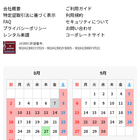
会社概要
ご利用ガイド
特定証取引法に基づく表示
利用規約
FAQ
セキュリティについて
プライバシーポリシー
お問い合わせ
レンタル楽譜
コーポレートサイト
JASRAC許諾番号:
9018423001Y37019・9018423002Y30005・9018423006Y37021
8月
9月
日
月
火
水
木
金
土
日
月
火
水
木
金
土
1
1
2
3
4
5
2
3
4
5
6
7
8
6
7
8
9
10
11
12
9
10
11
12
13
14
15
13
14
15
16
17
18
19
16
17
18
19
20
21
22
20
21
22
23
24
25
26
23
24
25
26
27
28
29
27
28
29
30