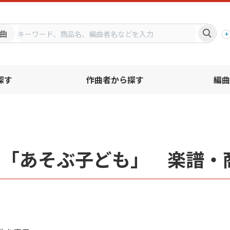
プ
曲
探す
作曲者から探す
編曲
名「あそぶ子ども」 楽譜・