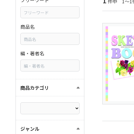
1
フリーワード
件中 1～1
商品名
編・著者名
商品カテゴリ
ジャンル