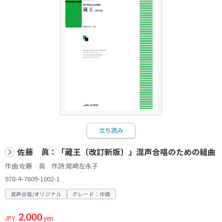
立ち読み
佐藤 眞：「蔵王〔改訂新版〕」混声合唱のための組曲
作曲:佐藤 眞 作詩:尾崎左永子
978-4-7609-1002-1
混声合唱/オリジナル
グレード：中級
2,000
JPY:
yen