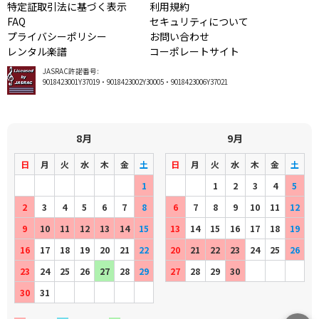
特定証取引法に基づく表示
利用規約
FAQ
セキュリティについて
プライバシーポリシー
お問い合わせ
レンタル楽譜
コーポレートサイト
JASRAC許諾番号:
9018423001Y37019・9018423002Y30005・9018423006Y37021
8月
9月
日
月
火
水
木
金
土
日
月
火
水
木
金
土
1
1
2
3
4
5
2
3
4
5
6
7
8
6
7
8
9
10
11
12
9
10
11
12
13
14
15
13
14
15
16
17
18
19
16
17
18
19
20
21
22
20
21
22
23
24
25
26
23
24
25
26
27
28
29
27
28
29
30
30
31