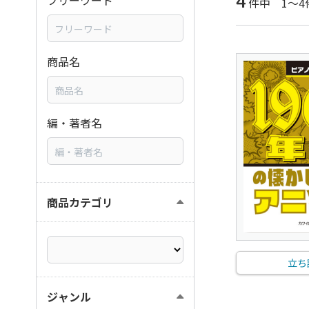
4
フリーワード
件中 1～4
商品名
編・著者名
商品カテゴリ
立ち
ジャンル