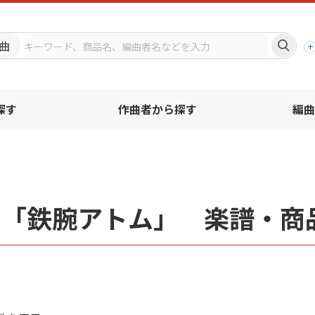
プ
曲
探す
作曲者から探す
編曲
名「鉄腕アトム」 楽譜・商