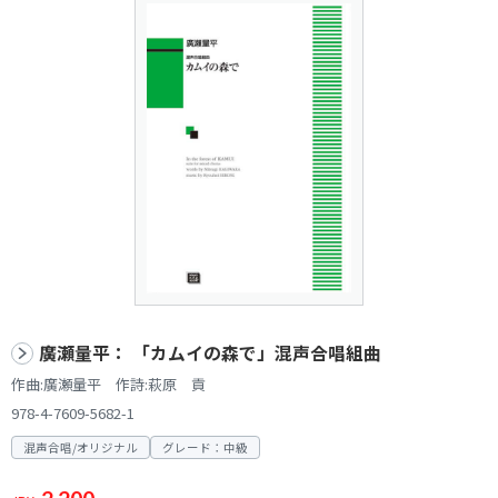
廣瀬量平： 「カムイの森で」混声合唱組曲
作曲:廣瀬量平 作詩:萩原 貢
978-4-7609-5682-1
混声合唱/オリジナル
グレード：中級