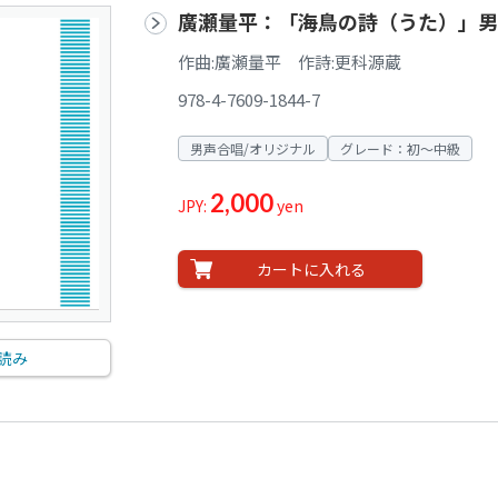
廣瀬量平：「海鳥の詩（うた）」男
作曲:廣瀬量平 作詩:更科源蔵
978-4-7609-1844-7
男声合唱/オリジナル
グレード：初～中級
2,000
JPY:
yen
カートに入れる
読み