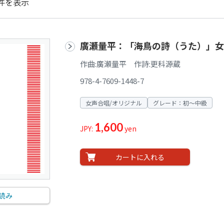
件を表示
廣瀬量平：「海鳥の詩（うた）」
作曲:廣瀬量平 作詩:更科源蔵
978-4-7609-1448-7
女声合唱/オリジナル
グレード：初～中級
1,600
JPY:
yen
カートに入れる
読み