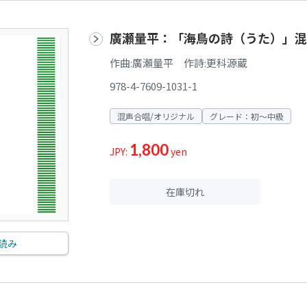
廣瀬量平：「海鳥の詩（うた）」混
作曲:廣瀬量平 作詩:更科源蔵
978-4-7609-1031-1
混声合唱/オリジナル
グレード：初～中級
1,800
JPY:
yen
在庫切れ
読み