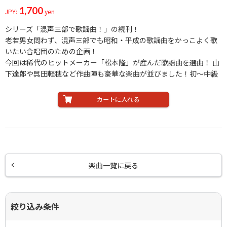
1,700
JPY:
yen
シリーズ「混声三部で歌謡曲！」の続刊！
老若男女問わず、混声三部でも昭和・平成の歌謡曲をかっこよく歌
いたい合唱団のための企画！
今回は稀代のヒットメーカー「松本隆」が産んだ歌謡曲を選曲！ 山
下達郎や呉田軽穂など作曲陣も豪華な楽曲が並びました！初～中級
カートに入れる
楽曲一覧に戻る
絞り込み条件