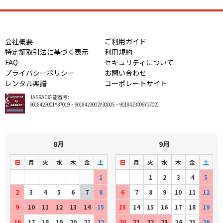
会社概要
ご利用ガイド
特定証取引法に基づく表示
利用規約
FAQ
セキュリティについて
プライバシーポリシー
お問い合わせ
レンタル楽譜
コーポレートサイト
JASRAC許諾番号:
9018423001Y37019・9018423002Y30005・9018423006Y37021
8月
9月
日
月
火
水
木
金
土
日
月
火
水
木
金
土
1
1
2
3
4
5
2
3
4
5
6
7
8
6
7
8
9
10
11
12
9
10
11
12
13
14
15
13
14
15
16
17
18
19
16
17
18
19
20
21
22
20
21
22
23
24
25
26