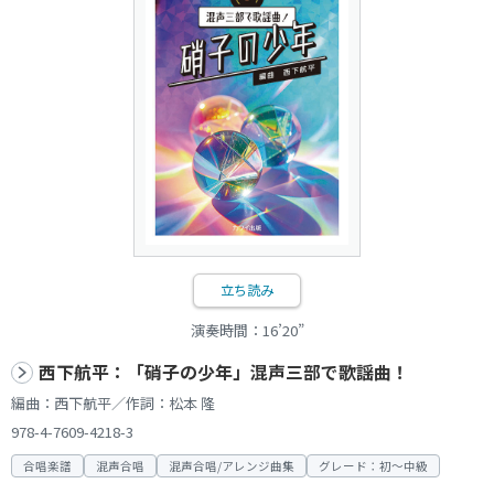
立ち読み
演奏時間：16’20”
西下航平：「硝子の少年」混声三部で歌謡曲！
編曲：西下航平／作詞：松本 隆
978-4-7609-4218-3
合唱楽譜
混声合唱
混声合唱/アレンジ曲集
グレード：初～中級