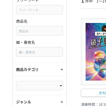
1
フリーワード
件中 1～1
商品名
編・著者名
商品カテゴリ
立ち
ジャンル
演奏時間：16’2