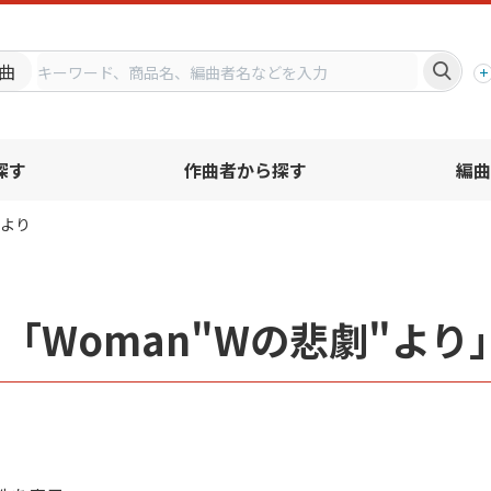
プ
曲
探す
作曲者から探す
編曲
"より
「Woman"Wの悲劇"よ