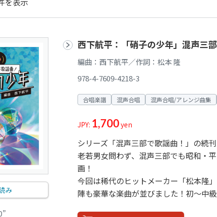
件を表示
西下航平：「硝子の少年」混声三部
編曲：西下航平／作詞：松本 隆
978-4-7609-4218-3
合唱楽譜
混声合唱
混声合唱/アレンジ曲集
1,700
JPY:
yen
シリーズ「混声三部で歌謡曲！」の続刊
老若男女問わず、混声三部でも昭和・平
画！
今回は稀代のヒットメーカー「松本隆」
読み
陣も豪華な楽曲が並びました！初～中級
0”