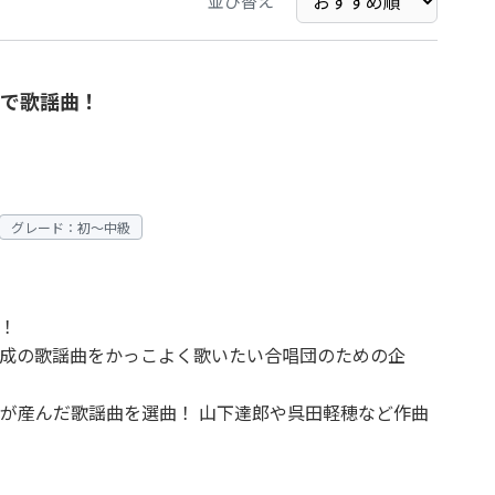
並び替え
で歌謡曲！
グレード：初～中級
！
成の歌謡曲をかっこよく歌いたい合唱団のための企
が産んだ歌謡曲を選曲！ 山下達郎や呉田軽穂など作曲