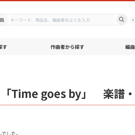
プ
曲
探す
作曲者から探す
編曲
「Time goes by」 楽
んでした。