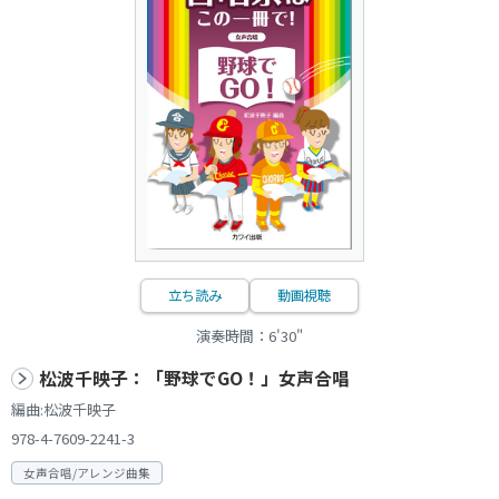
立ち読み
動画視聴
演奏時間：6'30"
松波千映子：「野球でGO！」女声合唱
編曲:松波千映子
978-4-7609-2241-3
女声合唱/アレンジ曲集