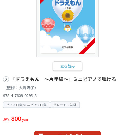
立ち読み
「ドラえもん ～片手編～」ミニピアノで弾ける
（監修：大場陽子）
978-4-7609-0295-8
ピアノ曲集/ミニピアノ曲集
グレード：初級
800
JPY:
yen