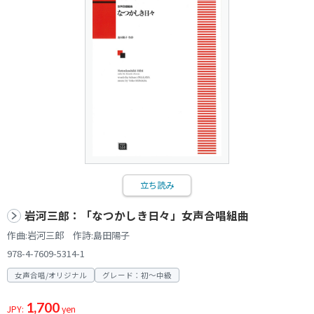
立ち読み
岩河三郎：「なつかしき日々」女声合唱組曲
作曲:岩河三郎 作詩:島田陽子
978-4-7609-5314-1
女声合唱/オリジナル
グレード：初～中級
1,700
JPY:
yen