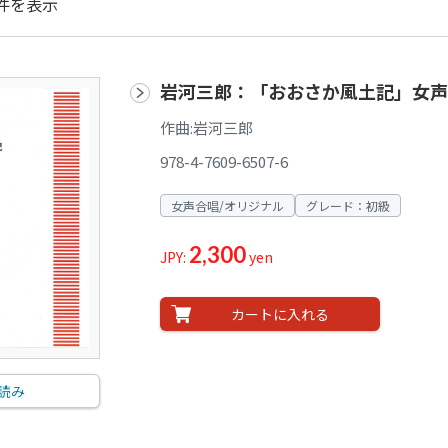
件を表示
岩河三郎：「おおさか風土記」女
作曲:岩河三郎
978-4-7609-6507-6
女声合唱/オリジナル
グレード：初級
2,300
JPY:
yen
カートに入れる
読み