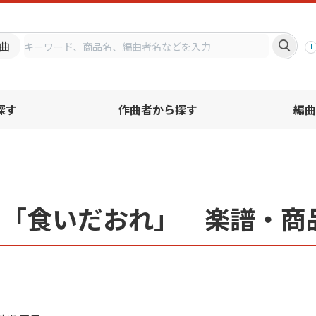
プ
曲
探す
作曲者から探す
編曲
名「食いだおれ」 楽譜・商