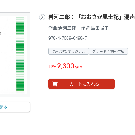
岩河三郎：「おおさか風土記」混声
作曲:岩河三郎 作詩:島田陽子
978-4-7609-6498-7
混声合唱/オリジナル
グレード：初～中級
2,300
JPY:
yen
カートに入れる
読み