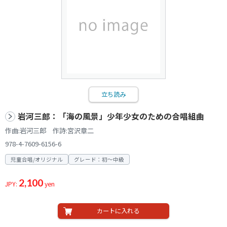
立ち読み
岩河三郎：「海の風景」少年少女のための合唱組曲
作曲:岩河三郎 作詩:宮沢章二
978-4-7609-6156-6
児童合唱/オリジナル
グレード：初～中級
2,100
JPY:
yen
カートに入れる