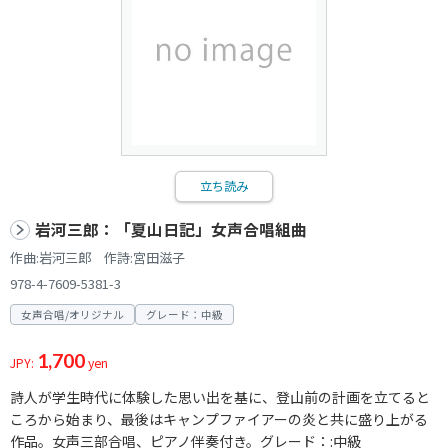
立ち読み
岩河三郎：「夏山日記」女声合唱組曲
作曲:岩河三郎 作詩:宮田滋子
978-4-7609-5381-3
女声合唱/オリジナル
グレード：中級
1,700
JPY:
yen
詩人が学生時代に体験した思い出を基に、登山前の計画を立てると
ころから始まり、最後はキャンプファイアーの炎と共に盛り上がる
作品。女声三部合唱、ピアノ伴奏付き。グレード：:中級