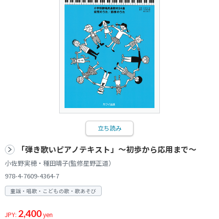
立ち読み
「弾き歌いピアノテキスト」～初歩から応用まで～
小佐野実穂・種田靖子(監修星野正道）
978-4-7609-4364-7
童謡・唱歌・こどもの歌・歌あそび
2,400
JPY:
yen