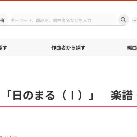
プ
曲
探す
作曲者から探す
編曲
名「日のまる（Ⅰ）」 楽譜