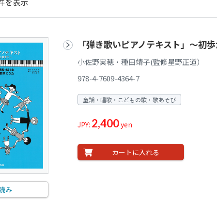
件を表示
「弾き歌いピアノテキスト」～初歩
小佐野実穂・種田靖子(監修星野正道）
978-4-7609-4364-7
童謡・唱歌・こどもの歌・歌あそび
2,400
JPY:
yen
カートに入れる
読み