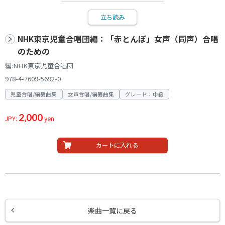
立ち読み
NHK東京児童合唱団編：「赤とんぼ」女声（同声）合唱
のための
編:NHK東京児童合唱団
978-4-7609-5692-0
児童合唱/編纂曲集
女声合唱/編纂曲集
グレード：中級
2,000
JPY:
yen
カートに入れる
楽曲一覧に戻る