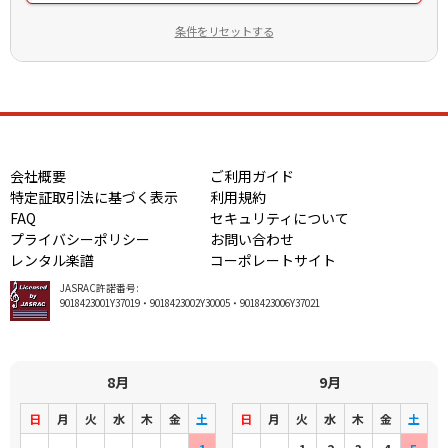
条件をリセットする
会社概要
ご利用ガイド
特定証取引法に基づく表示
利用規約
FAQ
セキュリティについて
プライバシーポリシー
お問い合わせ
レンタル楽譜
コーポレートサイト
JASRAC許諾番号:
9018423001Y37019・9018423002Y30005・9018423006Y37021
8月
9月
日
月
火
水
木
金
土
日
月
火
水
木
金
土