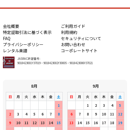
会社概要
ご利用ガイド
特定証取引法に基づく表示
利用規約
FAQ
セキュリティについて
プライバシーポリシー
お問い合わせ
レンタル楽譜
コーポレートサイト
JASRAC許諾番号:
9018423001Y37019・9018423002Y30005・9018423006Y37021
8月
9月
日
月
火
水
木
金
土
日
月
火
水
木
金
土
1
1
2
3
4
5
2
3
4
5
6
7
8
6
7
8
9
10
11
12
9
10
11
12
13
14
15
13
14
15
16
17
18
19