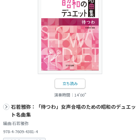
立ち読み
演奏時間：14'00"
石若雅弥：「待つわ」女声合唱のための昭和のデュエッ
ト名曲集
編曲:石若雅弥
978-4-7609-4381-4