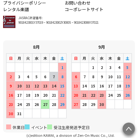
プライバシーポリシー
お問い合わせ
レンタル楽譜
コーポレートサイト
JASRAC許諾番号:
9018423001Y37019・9018423002Y30005・9018423006Y37021
8月
9月
日
月
火
水
木
金
土
日
月
火
水
木
金
土
1
1
2
3
4
5
2
3
4
5
6
7
8
6
7
8
9
10
11
12
9
10
11
12
13
14
15
13
14
15
16
17
18
19
16
17
18
19
20
21
22
20
21
22
23
24
25
26
23
24
25
26
27
28
29
27
28
29
30
30
31
休業日
イベント
受注生産発送予定日
(c)edition KAWAI, a division of Zen-On Music Co., Ltd.